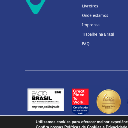
Livreiros
Onde estamos
Imprensa
Trabalhe na Brasil
FAQ
Utilizamos cookies para oferecer melhor experiênc
Confira nossas
Políticas de Cookies
e
Privacidade
.