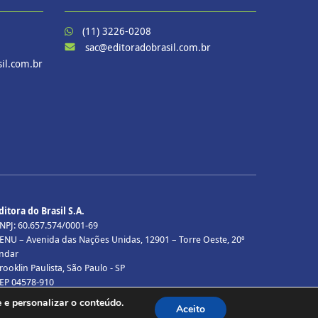
(11) 3226-0208
sac@editoradobrasil.com.br
il.com.br
ditora do Brasil S.A.
NPJ: 60.657.574/0001-69
ENU – Avenida das Nações Unidas, 12901 – Torre Oeste, 20º
ndar
rooklin Paulista, São Paulo - SP
EP 04578-910
odos os direitos reservados.
 e personalizar o conteúdo.
Aceito