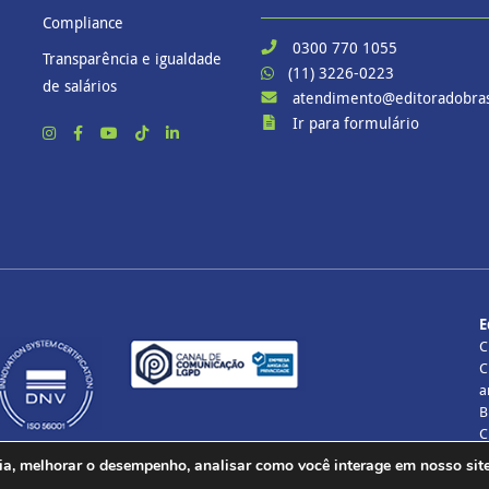
Compliance
0300 770 1055
Transparência e igualdade
(11) 3226-0223
de salários
atendimento@editoradobras
Ir para formulário
E
C
C
a
B
C
T
ia, melhorar o desempenho, analisar como você interage em nosso site