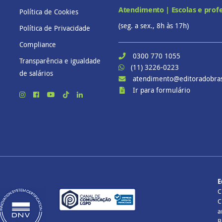
Atendimento | Escolas e prof
Política de Cookies
(seg. a sex., 8h às 17h)
Política de Privacidade
Compliance
0300 770 1055
Transparência e igualdade
(11) 3226-0223
de salários
atendimento@editoradobras
Ir para formulário
E
C
C
a
B