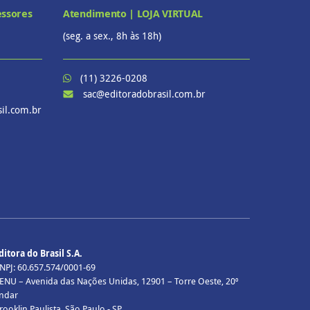
essores
Atendimento | LOJA VIRTUAL
(seg. a sex., 8h às 18h)
(11) 3226-0208
sac@editoradobrasil.com.br
il.com.br
ditora do Brasil S.A.
NPJ: 60.657.574/0001-69
ENU – Avenida das Nações Unidas, 12901 – Torre Oeste, 20º
ndar
rooklin Paulista, São Paulo - SP