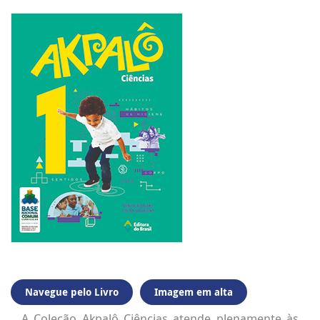
Navegue pelo Livro
Imagem em alta
A Coleção Akpalô Ciências atende plenamente às