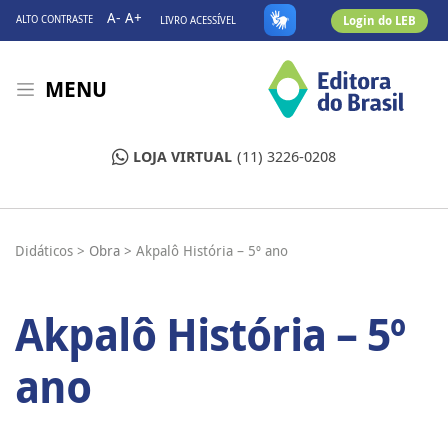
A-
A+
Login do LEB
ALTO CONTRASTE
LIVRO ACESSÍVEL
MENU
LOJA VIRTUAL
(11) 3226-0208
Didáticos >
Obra >
Akpalô História – 5º ano
Akpalô História – 5º
ano