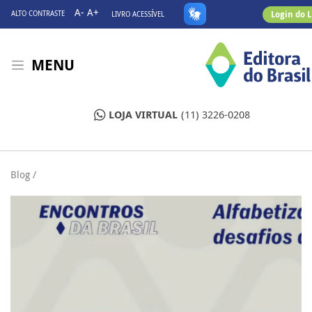
A-
A+
Login do 
ALTO CONTRASTE
LIVRO ACESSÍVEL
MENU
LOJA VIRTUAL
(11) 3226-0208
Blog /