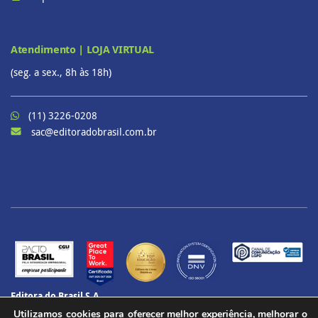
Atendimento | LOJA VIRTUAL
(seg. a sex., 8h às 18h)
(11) 3226-0208
sac@editoradobrasil.com.br
Editora do Brasil S.A.
CNPJ: 60.657.574/0001-69
Utilizamos cookies para oferecer melhor experiência, melhorar o