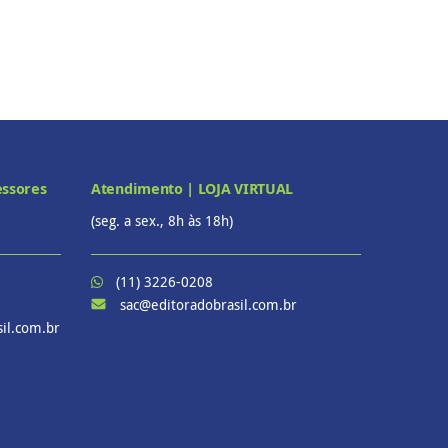
essores
Atendimento | LOJA VIRTUAL
(seg. a sex., 8h às 18h)
(11) 3226-0208
sac@editoradobrasil.com.br
il.com.br