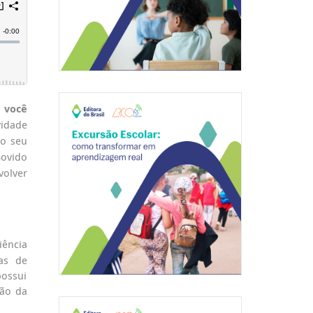
 você
vidade
do seu
movido
volver
iência
mas de
possui
tão da