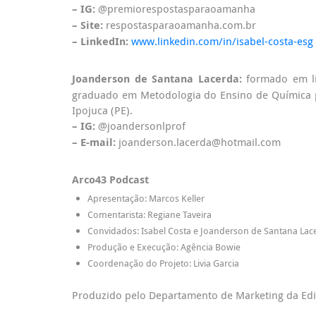
– IG:
@premiorespostasparaoamanha
– Site:
respostasparaoamanha.com.br
– LinkedIn:
www.linkedin.com/in/isabel-costa-esg
Joanderson de Santana Lacerda:
formado em li
graduado em Metodologia do Ensino de Química p
Ipojuca (PE).
– IG:
@joandersonlprof
– E-mail:
joanderson.lacerda@hotmail.com
Arco43 Podcast
Apresentação: Marcos Keller
Comentarista: Regiane Taveira
Convidados: Isabel Costa e Joanderson de Santana Lac
Produção e Execução: Agência Bowie
Coordenação do Projeto: Livia Garcia
Produzido pelo Departamento de Marketing da Edit