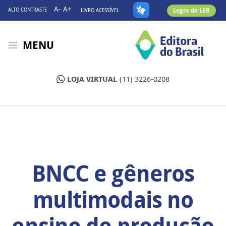
A-
A+
Login do LEB
ALTO CONTRASTE
LIVRO ACESSÍVEL
MENU
LOJA VIRTUAL
(11) 3226-0208
BNCC e gêneros
multimodais no
ensino de produção