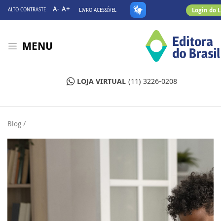
A-
A+
Login do 
ALTO CONTRASTE
LIVRO ACESSÍVEL
MENU
LOJA VIRTUAL
(11) 3226-0208
Blog /