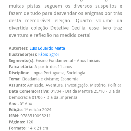
muitas pistas, seguem os diversos suspeitos e
fazem de tudo para desvendar os enigmas por trás
desta memorável eleição. Quarto volume da
divertida coleção Detetive Cecília, esse livro traz
aventura e reflexão na medida certa!
Autor(es):
Luis Eduardo Matta
Ilustrador(es):
Fábio Sgroi
Segmento(s):
Ensino Fundamental - Anos Iniciais
Faixa etária:
A partir dos 11 anos
Disciplina:
Língua Portuguesa, Sociologia
Tema:
Cidadania e civismo; Economia
Assunto:
Amizade, Aventura, Investigação, Mistério, Política
Data Comemorativa:
01/04 - Dia da Mentira 25/10 - Dia da
Democracia 01/06 - Dia da Imprensa
Ano :
5º Ano
Edição:
1ª edição 2024
ISBN:
9788510095211
Páginas:
120
Formato:
14 x 21 cm