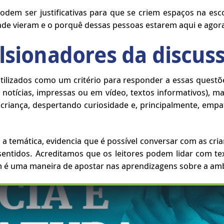
podem ser justificativas para que se criem espaços na es
onde vieram e o porquê dessas pessoas estarem aqui e agor
lsionadores da discus
utilizados como um critério para responder a essas quest
e notícias, impressas ou em vídeo, textos informativos), 
a criança, despertando curiosidade e, principalmente, emp
a temática, evidencia que é possível conversar com as cri
sentidos. Acreditamos que os leitores podem lidar com t
m é uma maneira de apostar nas aprendizagens sobre a am