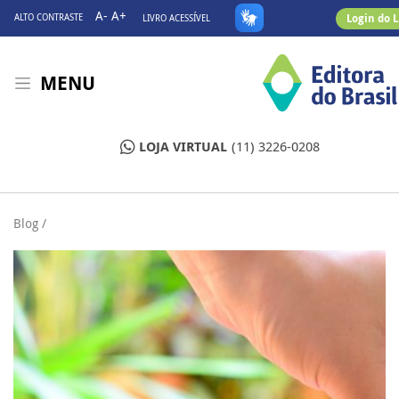
A-
A+
Login do 
ALTO CONTRASTE
LIVRO ACESSÍVEL
MENU
LOJA VIRTUAL
(11) 3226-0208
Blog /