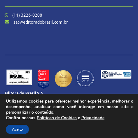
(11) 3226-0208
sac@editoradobrasil.com.br
Editora do Brasil S.A.
CNPJ: 60.657.574/0001-69
Utilizamos cookies para oferecer melhor experiência, melhorar o
CENU – Avenida das Nações Unidas, 12901 – Torre Oeste, 20º andar
desempenho, analisar como você interage em nosso site e
Brooklin Paulista, São Paulo - SP
personalizar o conteúdo.
Confira nossas
Políticas de Cookies
e
Privacidade
.
CEP 04578-910
Todos os direitos reservados.
Aceito