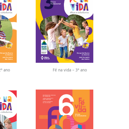
2º ano
Fé na vida – 3º ano