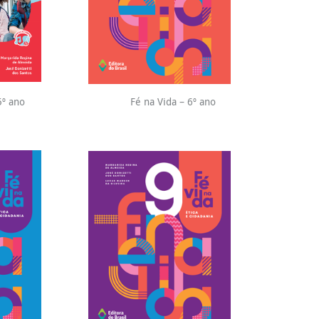
5º ano
Fé na Vida – 6º ano