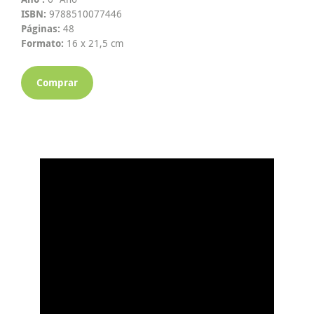
ISBN:
9788510077446
Páginas:
48
Formato:
16 x 21,5 cm
Comprar