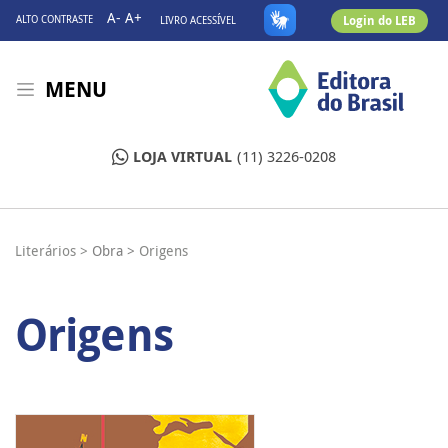
A-
A+
Login do LEB
ALTO CONTRASTE
LIVRO ACESSÍVEL
MENU
LOJA VIRTUAL
(11) 3226-0208
Literários >
Obra >
Origens
Origens