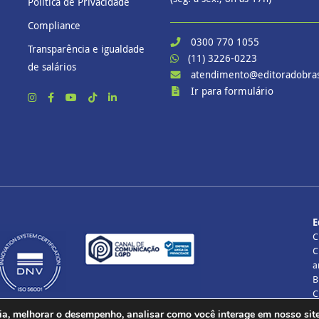
Política de Privacidade
Compliance
0300 770 1055
Transparência e igualdade
(11) 3226-0223
de salários
atendimento@editoradobras
Ir para formulário
E
C
C
a
B
C
T
ia, melhorar o desempenho, analisar como você interage em nosso site