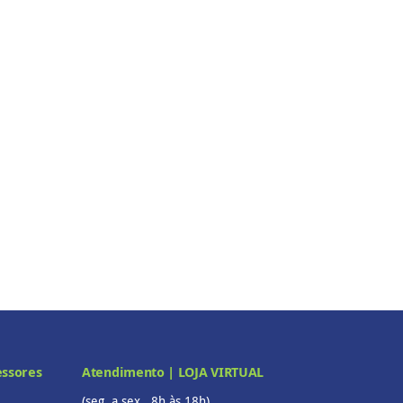
essores
Atendimento | LOJA VIRTUAL
(seg. a sex., 8h às 18h)