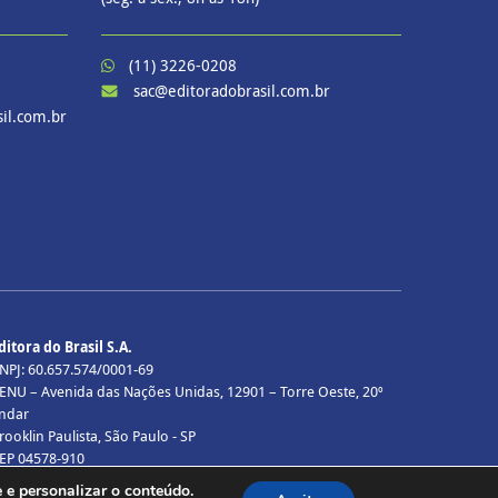
(11) 3226-0208
sac@editoradobrasil.com.br
il.com.br
ditora do Brasil S.A.
NPJ: 60.657.574/0001-69
ENU – Avenida das Nações Unidas, 12901 – Torre Oeste, 20º
ndar
rooklin Paulista, São Paulo - SP
EP 04578-910
odos os direitos reservados.
 e personalizar o conteúdo.