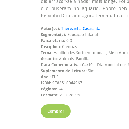
dia arriscar-se a nadar mais longe. Foi
e o puseram no aquário. Pobre peixi
Peixinho Dourado agora tem muito a con
Autor(es):
Therezinha Casasanta
Segmento(s):
Educação Infantil
Faixa etária:
0-3
Disciplina:
Ciências
Tema:
Habilidades Socioemocionais, Meio Ambi
Assunto:
Animais, Família
Data Comemorativa:
04/10 – Dia Mundial dos A
Suplemento de Leitura:
Sim
Ano :
EI 3
ISBN:
9788510044967
Páginas:
24
Formato:
21 × 28 cm
Comprar