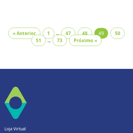
« Anterior
1
47
48
49
50
…
51
73
Próximo »
…
Loja Virtual