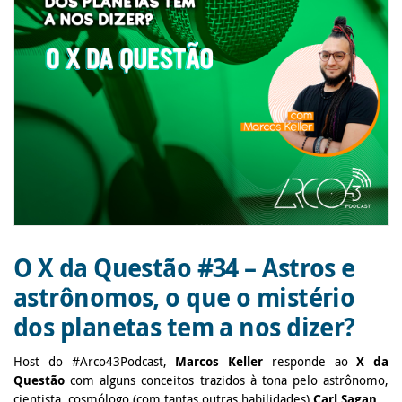
O X da Questão #34 – Astros e
astrônomos, o que o mistério
dos planetas tem a nos dizer?
Host do #Arco43Podcast,
Marcos Keller
responde ao
X da
Questão
com alguns conceitos trazidos à tona pelo astrônomo,
cientista, cosmólogo (com tantas outras habilidades)
Carl Sagan
.