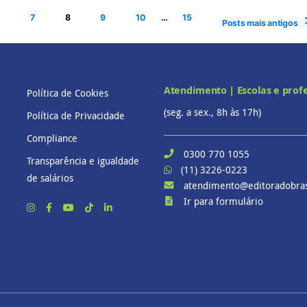
7
8
9
10
…
15
Posts mais antigos
Atendimento | Escolas e prof
Política de Cookies
(seg. a sex., 8h às 17h)
Política de Privacidade
Compliance
0300 770 1055
Transparência e igualdade
(11) 3226-0223
de salários
atendimento@editoradobras
Ir para formulário