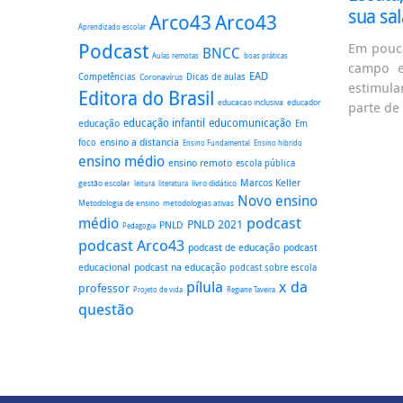
sua sal
Arco43
Arco43
Aprendizado escolar
Podcast
Em pouca
BNCC
boas práticas
Aulas remotas
campo e
EAD
Dicas de aulas
Competências
Coronavírus
estimula
Editora do Brasil
educacao inclusiva
educador
parte de
educação
educação infantil
educomunicação
Em
ensino a distancia
foco
Ensino Fundamental
Ensino hibrido
ensino médio
ensino remoto
escola pública
Marcos Keller
gestão escolar
literatura
livro didático
leitura
Novo ensino
Metodologia de ensino
metodologias ativas
podcast
médio
PNLD 2021
PNLD
Pedagogia
podcast Arco43
podcast
podcast de educação
educacional
podcast na educação
podcast sobre escola
pílula
x da
professor
Regiane Taveira
Projeto de vida
questão