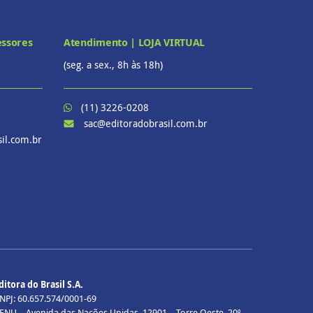
essores
Atendimento | LOJA VIRTUAL
(seg. a sex., 8h às 18h)
(11) 3226-0208
sac@editoradobrasil.com.br
il.com.br
ditora do Brasil S.A.
NPJ: 60.657.574/0001-69
ENU – Avenida das Nações Unidas, 12901 – Torre Oeste, 20º