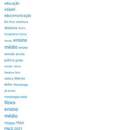
educação
infantil
educomunicação
ensino a
Em foco
distancia
Ensino
Fundamental
Ensino
ensino
hibrido
médio
ensino
remoto
escola
pública
gestão
escolar
leitura
literatura
livro
Marcos
didático
Keller
Metodologia
de ensino
metodologias ativas
Novo
ensino
médio
PNLD
Pedagogia
PNLD 2021