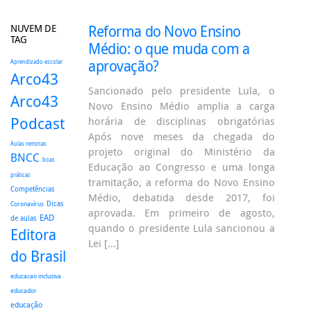
NUVEM DE
Reforma do Novo Ensino
TAG
Médio: o que muda com a
aprovação?
Aprendizado escolar
Arco43
Sancionado pelo presidente Lula, o
Arco43
Novo Ensino Médio amplia a carga
Podcast
horária de disciplinas obrigatórias
Após nove meses da chegada do
Aulas remotas
projeto original do Ministério da
BNCC
boas
Educação ao Congresso e uma longa
práticas
tramitação, a reforma do Novo Ensino
Competências
Médio, debatida desde 2017, foi
Dicas
Coronavírus
aprovada. Em primeiro de agosto,
EAD
de aulas
quando o presidente Lula sancionou a
Editora
Lei […]
do Brasil
educacao inclusiva
educador
educação