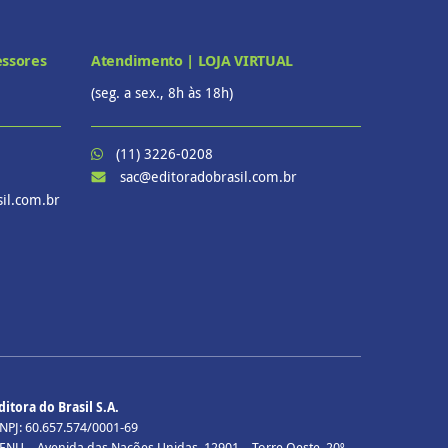
essores
Atendimento | LOJA VIRTUAL
(seg. a sex., 8h às 18h)
(11) 3226-0208
sac@editoradobrasil.com.br
il.com.br
ditora do Brasil S.A.
NPJ: 60.657.574/0001-69
ENU – Avenida das Nações Unidas, 12901 – Torre Oeste, 20º