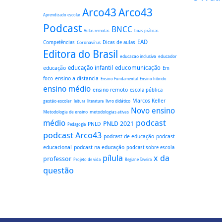
Arco43
Arco43
Aprendizado escolar
Podcast
BNCC
boas práticas
Aulas remotas
EAD
Dicas de aulas
Competências
Coronavírus
Editora do Brasil
educacao inclusiva
educador
educação
educação infantil
educomunicação
Em
ensino a distancia
foco
Ensino Fundamental
Ensino hibrido
ensino médio
ensino remoto
escola pública
Marcos Keller
gestão escolar
literatura
livro didático
leitura
Novo ensino
Metodologia de ensino
metodologias ativas
podcast
médio
PNLD 2021
PNLD
Pedagogia
podcast Arco43
podcast
podcast de educação
educacional
podcast na educação
podcast sobre escola
pílula
x da
professor
Regiane Taveira
Projeto de vida
questão