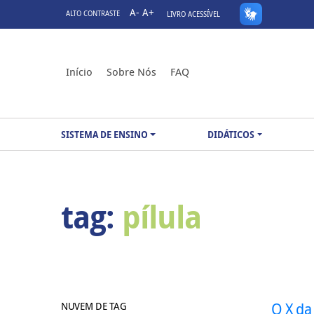
A-
A+
ALTO CONTRASTE
LIVRO ACESSÍVEL
Início
Sobre Nós
FAQ
SISTEMA DE ENSINO
DIDÁTICOS
tag:
pílula
NUVEM DE TAG
O X da