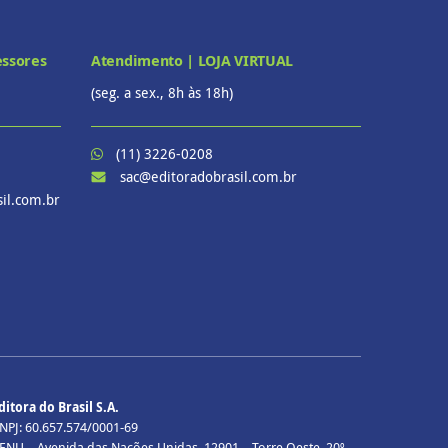
essores
Atendimento | LOJA VIRTUAL
(seg. a sex., 8h às 18h)
(11) 3226-0208
sac@editoradobrasil.com.br
il.com.br
ditora do Brasil S.A.
NPJ: 60.657.574/0001-69
ENU – Avenida das Nações Unidas, 12901 – Torre Oeste, 20º