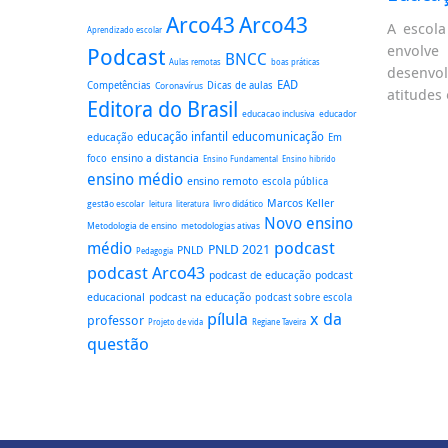
Arco43
Arco43
A escola
Aprendizado escolar
envolve
Podcast
BNCC
boas práticas
Aulas remotas
desenvo
EAD
Dicas de aulas
Competências
Coronavírus
atitudes 
Editora do Brasil
educacao inclusiva
educador
educação
educação infantil
educomunicação
Em
ensino a distancia
foco
Ensino Fundamental
Ensino hibrido
ensino médio
ensino remoto
escola pública
Marcos Keller
gestão escolar
literatura
livro didático
leitura
Novo ensino
Metodologia de ensino
metodologias ativas
podcast
médio
PNLD 2021
PNLD
Pedagogia
podcast Arco43
podcast
podcast de educação
educacional
podcast na educação
podcast sobre escola
pílula
x da
professor
Regiane Taveira
Projeto de vida
questão