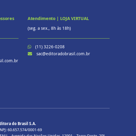
essores
Atendimento | LOJA VIRTUAL
(seg. a sex., 8h às 18h)
(11) 3226-0208
sac@editoradobrasil.com.br
il.com.br
ditora do Brasil S.A.
NPJ: 60.657.574/0001-69
ENU – Avenida das Nações Unidas, 12901 – Torre Oeste, 20º