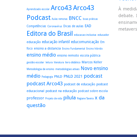
Arco43
Arco43
À medida
Aprendizado escolar
debate. 
Podcast
BNCC
boas práticas
Aulas remotas
ensinam
EAD
Dicas de aulas
Competências
Coronavírus
metavers
Editora do Brasil
educacao inclusiva
educador
educação
educação infantil
educomunicação
Em
ensino a distancia
foco
Ensino Fundamental
Ensino hibrido
ensino médio
ensino remoto
escola pública
Marcos Keller
gestão escolar
literatura
livro didático
leitura
Novo ensino
Metodologia de ensino
metodologias ativas
podcast
médio
PNLD 2021
PNLD
Pedagogia
podcast Arco43
podcast
podcast de educação
educacional
podcast na educação
podcast sobre escola
pílula
x da
professor
Regiane Taveira
Projeto de vida
questão